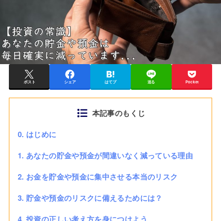
ポスト
シェア
はてブ
送る
Pocket
本記事のもくじ
0. はじめに
1. あなたの貯金や預金が間違いなく減っている理由
2. お金を貯金や預金に集中させる本当のリスク
3. 貯金や預金のリスクに備えるためには？
4. 投資の正しい考え方を身につけよう