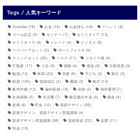
Tags / 人気キーワード
Youtube
(19)
お金
(19)
お金持ち
(16)
イベント
(8)
ゴール設定
(5)
セミナー
(7)
セミリタイア
(12)
セミリタイヤ
(4)
トレード
(4)
ビジネス
(9)
ペーパーアセット
(3)
ポートフォリオ
(9)
マインドセット
(33)
リスク
(11)
リタイヤ後
(4)
不動産
(17)
人生
(9)
保険
(4)
借金
(6)
分散投資
(3)
勉強
(12)
医師
(22)
失敗
(6)
子ども
(4)
家計
(5)
投資
(105)
投資信託
(3)
書籍
(3)
株式
(13)
案件評価
(12)
歯科医師
(18)
法律
(3)
海外運用
(7)
生命保険
(3)
生活費
(7)
確定拠出年金
(4)
税金
(4)
老後
(8)
貯金
(10)
資産デザイン
(38)
資産デザイン、資産デザイン実践講座
(4)
資産デザイン実践講座
(38)
資産形成
(22)
起業
(11)
預金
(10)