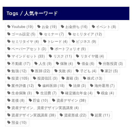
Tags / 人気キーワード
Youtube
(19)
お金
(19)
お金持ち
(16)
イベント
(8)
ゴール設定
(5)
セミナー
(7)
セミリタイア
(12)
セミリタイヤ
(4)
トレード
(4)
ビジネス
(9)
ペーパーアセット
(3)
ポートフォリオ
(9)
マインドセット
(33)
リスク
(11)
リタイヤ後
(4)
不動産
(17)
人生
(9)
保険
(4)
借金
(6)
分散投資
(3)
勉強
(12)
医師
(22)
失敗
(6)
子ども
(4)
家計
(5)
投資
(105)
投資信託
(3)
書籍
(3)
株式
(13)
案件評価
(12)
歯科医師
(18)
法律
(3)
海外運用
(7)
生命保険
(3)
生活費
(7)
確定拠出年金
(4)
税金
(4)
老後
(8)
貯金
(10)
資産デザイン
(38)
資産デザイン、資産デザイン実践講座
(4)
資産デザイン実践講座
(38)
資産形成
(22)
起業
(11)
預金
(10)