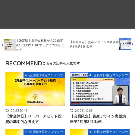
【決定版】激務会社員から30歳資
【会員限定】資産デザイン実践講座
産10億円でFIREするまでの完全ガ
第8期第5回 動画
イド
RECOMMEND
4. 会員向け限定コンテンツ
4. 会員向け限定コンテンツ
2023.10.16
2023.10.16
【黄金律③】ペーパーアセット投
【会員限定】資産デザイン実践講
資の基本的な考え方
座第4期第2回 動画
4. 会員向け限定コンテンツ
4. 会員向け限定コンテンツ