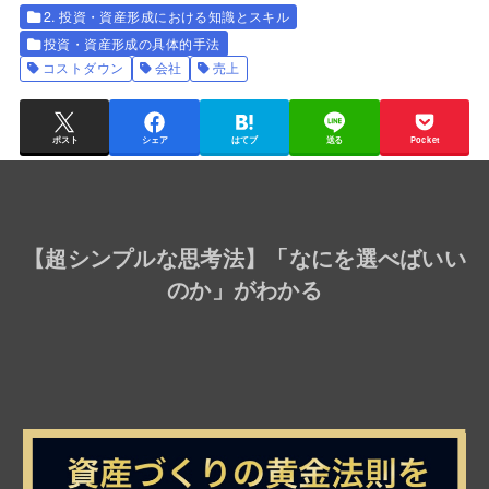
2. 投資・資産形成における知識とスキル
投資・資産形成の具体的手法
コストダウン
会社
売上
ポスト
シェア
はてブ
送る
Pocket
【
超シンプルな思考法
】「なにを選べばいい
のか」がわかる