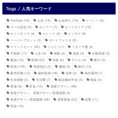
Tags / 人気キーワード
Youtube
(19)
お金
(19)
お金持ち
(16)
イベント
(8)
ゴール設定
(5)
セミナー
(7)
セミリタイア
(12)
セミリタイヤ
(4)
トレード
(4)
ビジネス
(9)
ペーパーアセット
(3)
ポートフォリオ
(9)
マインドセット
(33)
リスク
(11)
リタイヤ後
(4)
不動産
(17)
人生
(9)
保険
(4)
借金
(6)
分散投資
(3)
勉強
(12)
医師
(22)
失敗
(6)
子ども
(4)
家計
(5)
投資
(105)
投資信託
(3)
書籍
(3)
株式
(13)
案件評価
(12)
歯科医師
(18)
法律
(3)
海外運用
(7)
生命保険
(3)
生活費
(7)
確定拠出年金
(4)
税金
(4)
老後
(8)
貯金
(10)
資産デザイン
(38)
資産デザイン、資産デザイン実践講座
(4)
資産デザイン実践講座
(38)
資産形成
(22)
起業
(11)
預金
(10)