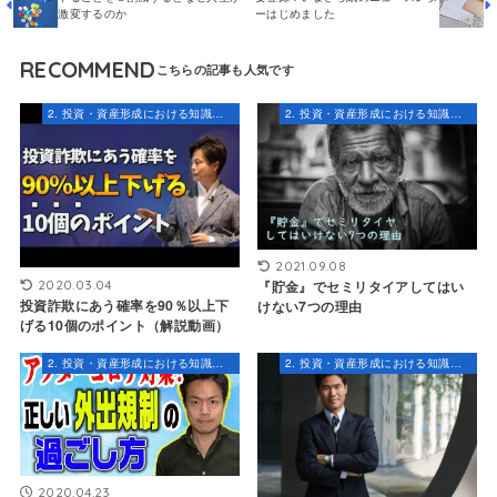
激変するのか
ーはじめました
RECOMMEND
2. 投資・資産形成における知識とスキル
2. 投資・資産形成における知識とスキル
2021.09.08
2020.03.04
『貯金』でセミリタイアしてはい
投資詐欺にあう確率を90％以上下
けない7つの理由
げる10個のポイント（解説動画）
2. 投資・資産形成における知識とスキル
2. 投資・資産形成における知識とスキル
2020.04.23