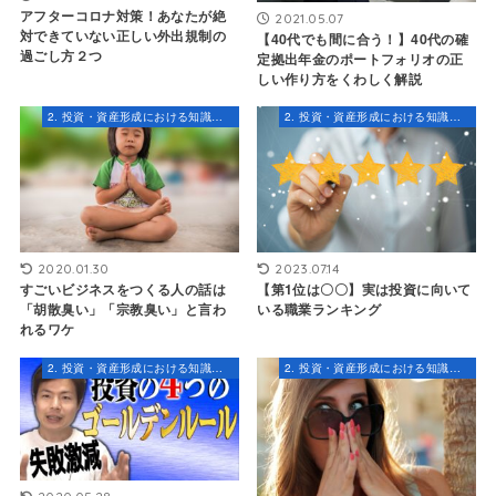
アフターコロナ対策！あなたが絶
2021.05.07
対できていない正しい外出規制の
【40代でも間に合う！】40代の確
過ごし方２つ
定拠出年金のポートフォリオの正
しい作り方をくわしく解説
2. 投資・資産形成における知識とスキル
2. 投資・資産形成における知識とスキル
2020.01.30
2023.07.14
すごいビジネスをつくる人の話は
【第1位は〇〇】実は投資に向いて
「胡散臭い」「宗教臭い」と言わ
いる職業ランキング
れるワケ
2. 投資・資産形成における知識とスキル
2. 投資・資産形成における知識とスキル