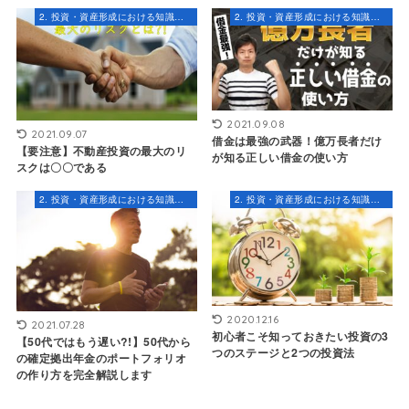
2. 投資・資産形成における知識とスキル
2. 投資・資産形成における知識とスキル
2021.09.08
2021.09.07
借金は最強の武器！億万長者だけ
【要注意】不動産投資の最大のリ
が知る正しい借金の使い方
スクは〇〇である
2. 投資・資産形成における知識とスキル
2. 投資・資産形成における知識とスキル
2020.12.16
2021.07.28
初心者こそ知っておきたい投資の3
【50代ではもう遅い?!】50代から
つのステージと2つの投資法
の確定拠出年金のポートフォリオ
の作り方を完全解説します