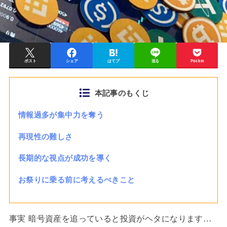
ポスト
シェア
はてブ
送る
Pocket
本記事のもくじ
情報過多が集中力を奪う
再現性の難しさ
長期的な視点が成功を導く
お祭りに乗る前に考えるべきこと
事実 暗号資産を追っていると投資がヘタになります…