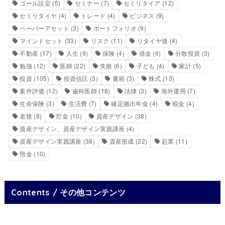
ゴール設定
(5)
セミナー
(7)
セミリタイア
(12)
セミリタイヤ
(4)
トレード
(4)
ビジネス
(9)
ペーパーアセット
(3)
ポートフォリオ
(9)
マインドセット
(33)
リスク
(11)
リタイヤ後
(4)
不動産
(17)
人生
(9)
保険
(4)
借金
(6)
分散投資
(3)
勉強
(12)
医師
(22)
失敗
(6)
子ども
(4)
家計
(5)
投資
(105)
投資信託
(3)
書籍
(3)
株式
(13)
案件評価
(12)
歯科医師
(18)
法律
(3)
海外運用
(7)
生命保険
(3)
生活費
(7)
確定拠出年金
(4)
税金
(4)
老後
(8)
貯金
(10)
資産デザイン
(38)
資産デザイン、資産デザイン実践講座
(4)
資産デザイン実践講座
(38)
資産形成
(22)
起業
(11)
預金
(10)
Contents / その他コンテンツ