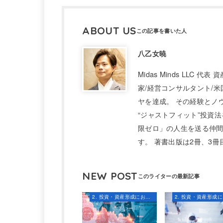
ABOUT US
八乙女暁
Midas Minds LLC
家/経営コンサルタント/米
ヤを達成。 その経験とノ
“ジャストフィット”投資法
限ゼロ」の人生を送る仲間
す。 著書出版は2冊、3
NEW POST
2. 投資・資産形成における知識とスキル