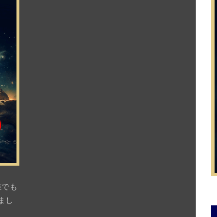
誰でも
まし