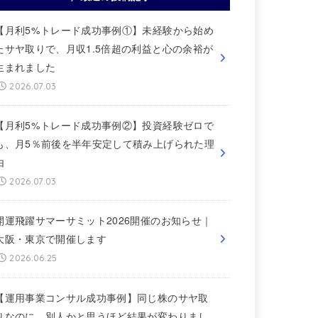
【月利5%トレード成功事例①】未経験から始め
たサヤ取りで、月収1.5倍超の利益と心の余裕が
生まれました
2026.07.03
【月利5%トレード成功事例②】投資経験ゼロで
も、月5％前後を半年安定して積み上げられた理
由
2026.07.03
開運飛躍サマーサミット2026開催のお知らせ｜
大阪・東京で開催します
2026.06.25
【運用事業コンサル成功事例】同じ株のサヤ取
りなのに、別人かと思うほど結果が変わりまし