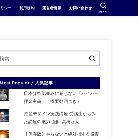
ポリシー
利用規約
運営者情報
お問い合わせ
SEARCH
検
索:
Most Popular / 人気記事
日本は空気並みに感じない「ハイパー
拝金主義」（概要動画つき）
資産デザイン実践講座 受講生からみ
た講座の魅力 医師 高橋さん
【保存版】やらないと絶対損する投資