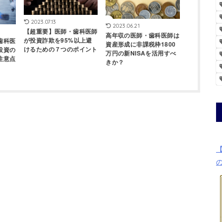
2023.07.13
2023.06.21
【超重要】医師・歯科医師
高年収の医師・歯科医師は
が投資詐欺を95%以上避
歯科医
資産形成に非課税枠1800
けるための７つのポイント
投資の
万円の新NISAを活用すべ
注意点
きか？