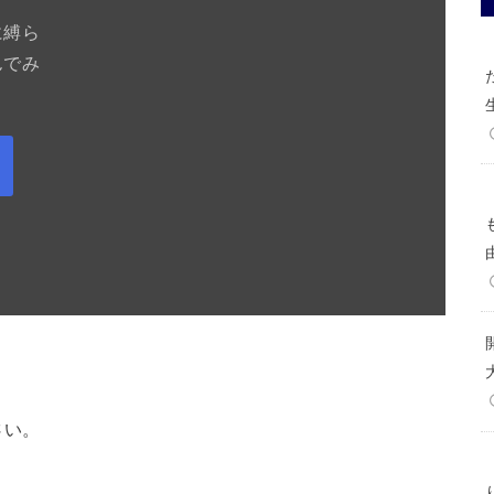
に縛ら
んでみ
さい。