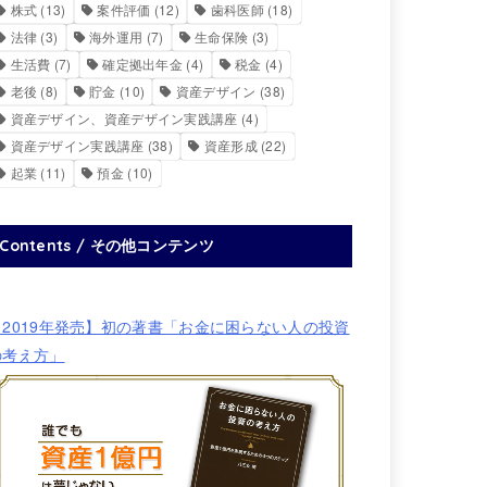
株式
(13)
案件評価
(12)
歯科医師
(18)
法律
(3)
海外運用
(7)
生命保険
(3)
生活費
(7)
確定拠出年金
(4)
税金
(4)
老後
(8)
貯金
(10)
資産デザイン
(38)
資産デザイン、資産デザイン実践講座
(4)
資産デザイン実践講座
(38)
資産形成
(22)
起業
(11)
預金
(10)
Contents / その他コンテンツ
【2019年発売】初の著書「お金に困らない人の投資
の考え方」