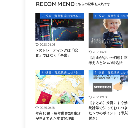
RECOMMEND
2. 投資・資産形成における知識とスキル
2020.06.08
fxのトレーディングは「投
2021.06.10
資」ではなく「事業」
【お金がない＝幻想】正
考え方と3つの対処法
1. 投資・資産形成におけるマインドセット
2021.09.08
【まとめ】投資にすぐ効
統計学で知っておくべき
2025.06.18
た５つのポイント（導入
年商10億・毎年世界2周生活
付き）
が見えてきた本質的理由