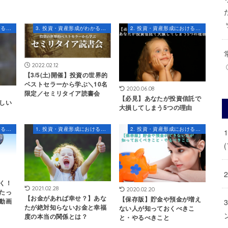
1. 投資・資産形成におけるマインドセット
3. 投資・資産形成がわかるセミナー・コンテンツ
2. 投資・資産形成における知識とスキル
2022.02.12
【3/5(土)開催】投資の世界的
ベストセラーから学ぶ＼10名
2020.06.08
限定／セミリタイア読書会
【必見】あなたが投資信託で
しい
大損してしまう5つの理由
2. 投資・資産形成における知識とスキル
1. 投資・資産形成におけるマインドセット
2. 投資・資産形成における知識とスキル
(
く！
2021.02.28
2020.02.20
たっ
【お金があれば幸せ？】あな
【保存版】貯金や預金が増え
動画
たが絶対知らないお金と幸福
ない人が知っておくべきこ
度の本当の関係とは？
と・やるべきこと