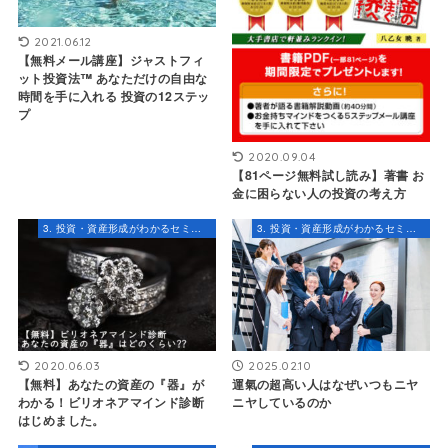
2021.06.12
【無料メール講座】ジャストフィ
ット投資法™ あなただけの自由な
時間を手に入れる 投資の12ステッ
プ
2020.09.04
【81ページ無料試し読み】著書 お
金に困らない人の投資の考え方
3. 投資・資産形成がわかるセミナー・コンテンツ
3. 投資・資産形成がわかるセミナー・コンテンツ
2020.06.03
2025.02.10
【無料】あなたの資産の『器』が
運氣の超高い人はなぜいつもニヤ
わかる！ビリオネアマインド診断
ニヤしているのか
はじめました。