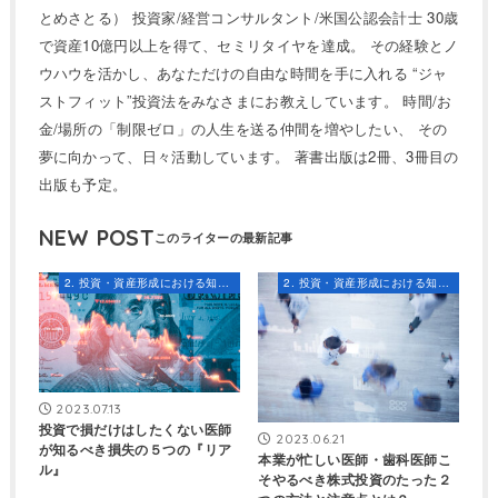
とめさとる） 投資家/経営コンサルタント/米国公認会計士 30歳
で資産10億円以上を得て、セミリタイヤを達成。 その経験とノ
ウハウを活かし、あなただけの自由な時間を手に入れる “ジャ
ストフィット”投資法をみなさまにお教えしています。 時間/お
金/場所の「制限ゼロ」の人生を送る仲間を増やしたい、 その
夢に向かって、日々活動しています。 著書出版は2冊、3冊目の
出版も予定。
NEW POST
2. 投資・資産形成における知識とスキル
2. 投資・資産形成における知識とスキル
2023.07.13
投資で損だけはしたくない医師
2023.06.21
が知るべき損失の５つの『リア
本業が忙しい医師・歯科医師こ
ル』
そやるべき株式投資のたった２