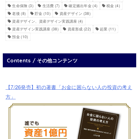
生命保険
(3)
生活費
(7)
確定拠出年金
(4)
税金
(4)
老後
(8)
貯金
(10)
資産デザイン
(38)
資産デザイン、資産デザイン実践講座
(4)
資産デザイン実践講座
(38)
資産形成
(22)
起業
(11)
預金
(10)
Contents / その他コンテンツ
【7/26発売】初の著書「お金に困らない人の投資の考え
方」