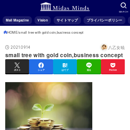
SEARCH
Mail Magazine
Vision
サイトマップ
プライバシーポリシー
HOME
small tree with gold coin,business concept
八乙女暁
2021.09.14
small tree with gold coin,business concept
ポスト
シェア
はてブ
送る
Pocket