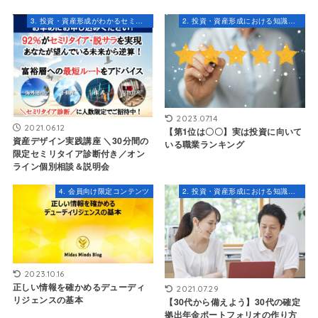
3. 投資・資産形成がわかるセミナー・コンテンツ
2. 投資・資産形成における知識とスキル
2023.07.14
2021.06.12
【第1位は〇〇】実は投資に向いて
資産デザイン実践講座 ＼30分間の
いる職業ランキング
限定セミリタイア診断付き／オン
ライン個別相談＆説明会
4. 会員向け限定コンテンツ
2. 投資・資産形成における知識とスキル
2023.10.16
正しい情報を確かめるデューディ
2021.07.29
リジェンスの基本
【30代から備えよう】30代の確定
拠出年金ポートフォリオの作り方