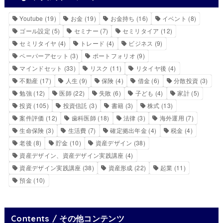
Youtube
(19)
お金
(19)
お金持ち
(16)
イベント
(8)
ゴール設定
(5)
セミナー
(7)
セミリタイア
(12)
セミリタイヤ
(4)
トレード
(4)
ビジネス
(9)
ペーパーアセット
(3)
ポートフォリオ
(9)
マインドセット
(33)
リスク
(11)
リタイヤ後
(4)
不動産
(17)
人生
(9)
保険
(4)
借金
(6)
分散投資
(3)
勉強
(12)
医師
(22)
失敗
(6)
子ども
(4)
家計
(5)
投資
(105)
投資信託
(3)
書籍
(3)
株式
(13)
案件評価
(12)
歯科医師
(18)
法律
(3)
海外運用
(7)
生命保険
(3)
生活費
(7)
確定拠出年金
(4)
税金
(4)
老後
(8)
貯金
(10)
資産デザイン
(38)
資産デザイン、資産デザイン実践講座
(4)
資産デザイン実践講座
(38)
資産形成
(22)
起業
(11)
預金
(10)
Contents / その他コンテンツ