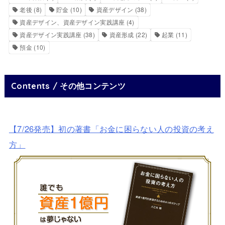
老後
(8)
貯金
(10)
資産デザイン
(38)
資産デザイン、資産デザイン実践講座
(4)
資産デザイン実践講座
(38)
資産形成
(22)
起業
(11)
預金
(10)
Contents / その他コンテンツ
【7/26発売】初の著書「お金に困らない人の投資の考え
方」