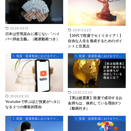
2020.05.13
2021.02.23
日本は空気並みに感じない「ハイ
【30代で投資でセミリタイア！】
パー拝金主義」（概要動画つき）
自由な人生を達成するためのポイ
ントと注意点
1. 投資・資産形成におけるマインドセット
1. 投資・資産形成におけるマインドセット
2020.02.20
2026.02.02
【実は超質素】投資で成功するお
Youtubeで学ぶほど投資がヘタに
金持ちは、倹約している理由3つ
なる２つの構造的理由
（動画付き）
1. 投資・資産形成におけるマインドセット
1. 投資・資産形成におけるマインドセット