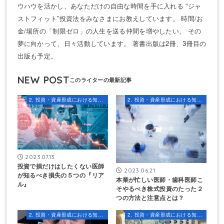
ウハウを活かし、あなただけの自由な時間を手に入れる “ジャ
ストフィット”投資法をみなさまにお教えしています。 時間/お
金/場所の「制限ゼロ」の人生を送る仲間を増やしたい、 その
夢に向かって、日々活動しています。 著書出版は2冊、3冊目の
出版も予定。
NEW POST
2. 投資・資産形成における知識とスキル
2. 投資・資産形成における知識とスキル
2023.07.13
投資で損だけはしたくない医師
2023.06.21
が知るべき損失の５つの『リア
本業が忙しい医師・歯科医師こ
ル』
そやるべき株式投資のたった２
つの方法と注意点とは？
2. 投資・資産形成における知識とスキル
2. 投資・資産形成における知識とスキル