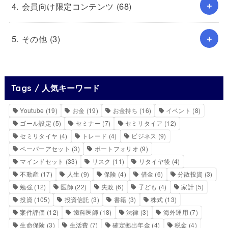
4. 会員向け限定コンテンツ
(68)
5. その他
(3)
Tags / 人気キーワード
Youtube
(19)
お金
(19)
お金持ち
(16)
イベント
(8)
ゴール設定
(5)
セミナー
(7)
セミリタイア
(12)
セミリタイヤ
(4)
トレード
(4)
ビジネス
(9)
ペーパーアセット
(3)
ポートフォリオ
(9)
マインドセット
(33)
リスク
(11)
リタイヤ後
(4)
不動産
(17)
人生
(9)
保険
(4)
借金
(6)
分散投資
(3)
勉強
(12)
医師
(22)
失敗
(6)
子ども
(4)
家計
(5)
投資
(105)
投資信託
(3)
書籍
(3)
株式
(13)
案件評価
(12)
歯科医師
(18)
法律
(3)
海外運用
(7)
生命保険
(3)
生活費
(7)
確定拠出年金
(4)
税金
(4)