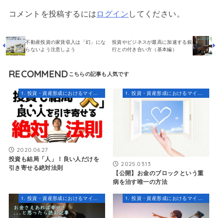
コメントを投稿するには
ログイン
してください。
不動産投資の家賃収入は「幻」にな
投資やビジネスが最高に加速する銀
らないよう注意しよう
行との付き合い方（基本編）
RECOMMEND
1. 投資・資産形成におけるマインドセット
1. 投資・資産形成におけるマインドセット
2020.06.27
投資も結局「人」！良い人だけを
2025.03.13
引き寄せる絶対法則
【公開】お金のブロックという重
病を治す唯一の方法
1. 投資・資産形成におけるマインドセット
1. 投資・資産形成におけるマインドセット