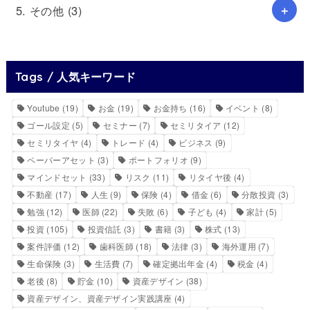
5. その他
(3)
Tags / 人気キーワード
Youtube
(19)
お金
(19)
お金持ち
(16)
イベント
(8)
ゴール設定
(5)
セミナー
(7)
セミリタイア
(12)
セミリタイヤ
(4)
トレード
(4)
ビジネス
(9)
ペーパーアセット
(3)
ポートフォリオ
(9)
マインドセット
(33)
リスク
(11)
リタイヤ後
(4)
不動産
(17)
人生
(9)
保険
(4)
借金
(6)
分散投資
(3)
勉強
(12)
医師
(22)
失敗
(6)
子ども
(4)
家計
(5)
投資
(105)
投資信託
(3)
書籍
(3)
株式
(13)
案件評価
(12)
歯科医師
(18)
法律
(3)
海外運用
(7)
生命保険
(3)
生活費
(7)
確定拠出年金
(4)
税金
(4)
老後
(8)
貯金
(10)
資産デザイン
(38)
資産デザイン、資産デザイン実践講座
(4)