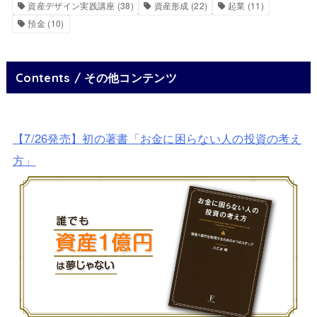
資産デザイン実践講座
(38)
資産形成
(22)
起業
(11)
預金
(10)
Contents / その他コンテンツ
【7/26発売】初の著書「お金に困らない人の投資の考え
方」