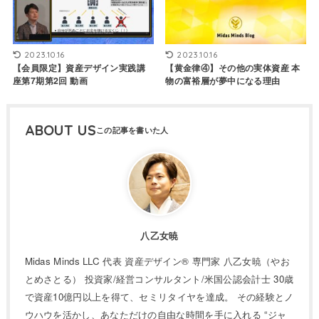
2023.10.16
2023.10.16
【会員限定】資産デザイン実践講
【黄金律④】その他の実体資産 本
座第7期第2回 動画
物の富裕層が夢中になる理由
ABOUT US
八乙女暁
Midas Minds LLC 代表 資産デザイン® 専門家 八乙女暁（やお
とめさとる） 投資家/経営コンサルタント/米国公認会計士 30歳
で資産10億円以上を得て、セミリタイヤを達成。 その経験とノ
ウハウを活かし、あなただけの自由な時間を手に入れる “ジャ