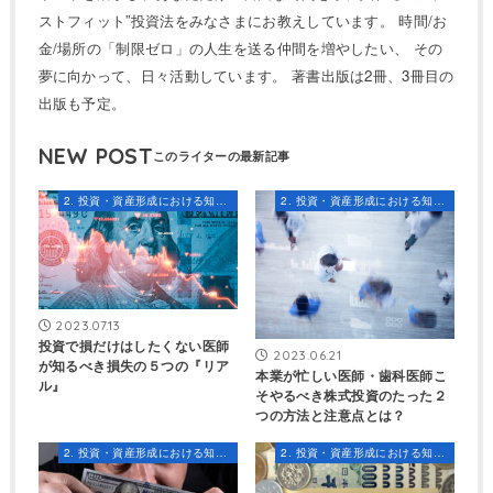
ストフィット”投資法をみなさまにお教えしています。 時間/お
金/場所の「制限ゼロ」の人生を送る仲間を増やしたい、 その
夢に向かって、日々活動しています。 著書出版は2冊、3冊目の
出版も予定。
NEW POST
2. 投資・資産形成における知識とスキル
2. 投資・資産形成における知識とスキル
2023.07.13
投資で損だけはしたくない医師
2023.06.21
が知るべき損失の５つの『リア
本業が忙しい医師・歯科医師こ
ル』
そやるべき株式投資のたった２
つの方法と注意点とは？
2. 投資・資産形成における知識とスキル
2. 投資・資産形成における知識とスキル