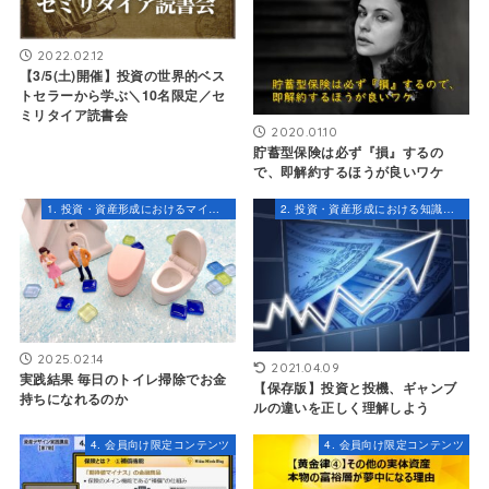
2022.02.12
【3/5(土)開催】投資の世界的ベス
トセラーから学ぶ＼10名限定／セ
ミリタイア読書会
2020.01.10
貯蓄型保険は必ず『損』するの
で、即解約するほうが良いワケ
1. 投資・資産形成におけるマインドセット
2. 投資・資産形成における知識とスキル
2025.02.14
2021.04.09
実践結果 毎日のトイレ掃除でお金
【保存版】投資と投機、ギャンブ
持ちになれるのか
ルの違いを正しく理解しよう
4. 会員向け限定コンテンツ
4. 会員向け限定コンテンツ