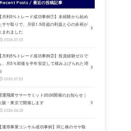
Recent Posts / 最近の投稿記事
【月利5%トレード成功事例①】未経験から始め
たサヤ取りで、月収1.5倍超の利益と心の余裕が
生まれました
2026.07.03
【月利5%トレード成功事例②】投資経験ゼロで
も、月5％前後を半年安定して積み上げられた理
由
2026.07.03
開運飛躍サマーサミット2026開催のお知らせ｜
大阪・東京で開催します
2026.06.25
【運用事業コンサル成功事例】同じ株のサヤ取