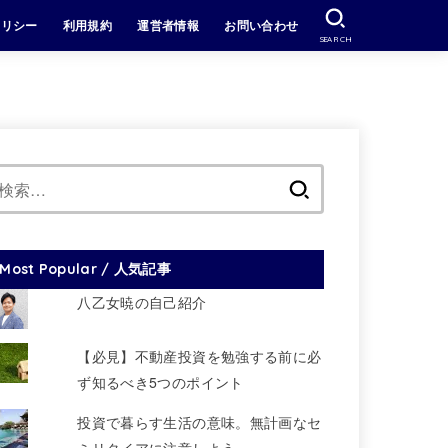
ポリシー
利用規約
運営者情報
お問い合わせ
SEARCH
検
索:
Most Popular / 人気記事
八乙女暁の自己紹介
【必見】不動産投資を勉強する前に必
ず知るべき5つのポイント
投資で暮らす生活の意味。無計画なセ