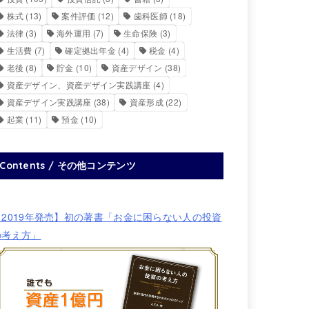
株式
(13)
案件評価
(12)
歯科医師
(18)
法律
(3)
海外運用
(7)
生命保険
(3)
生活費
(7)
確定拠出年金
(4)
税金
(4)
老後
(8)
貯金
(10)
資産デザイン
(38)
資産デザイン、資産デザイン実践講座
(4)
資産デザイン実践講座
(38)
資産形成
(22)
起業
(11)
預金
(10)
Contents / その他コンテンツ
【2019年発売】初の著書「お金に困らない人の投資
の考え方」