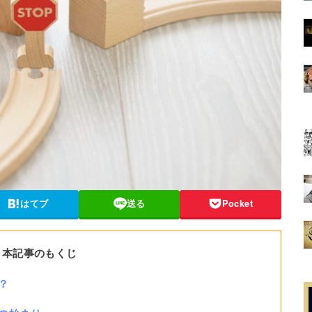
はてブ
送る
Pocket
本記事のもくじ
？