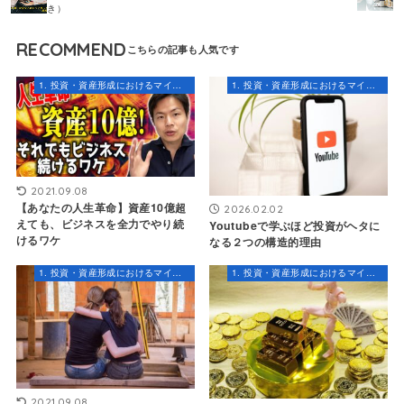
き）
RECOMMEND
1. 投資・資産形成におけるマインドセット
1. 投資・資産形成におけるマインドセット
2021.09.08
【あなたの人生革命】資産10億超
2026.02.02
えても、ビジネスを全力でやり続
Youtubeで学ぶほど投資がヘタに
けるワケ
なる２つの構造的理由
1. 投資・資産形成におけるマインドセット
1. 投資・資産形成におけるマインドセット
2021.09.08