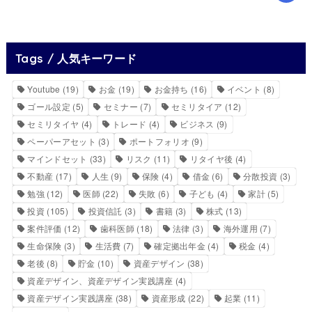
Tags / 人気キーワード
Youtube
(19)
お金
(19)
お金持ち
(16)
イベント
(8)
ゴール設定
(5)
セミナー
(7)
セミリタイア
(12)
セミリタイヤ
(4)
トレード
(4)
ビジネス
(9)
ペーパーアセット
(3)
ポートフォリオ
(9)
マインドセット
(33)
リスク
(11)
リタイヤ後
(4)
不動産
(17)
人生
(9)
保険
(4)
借金
(6)
分散投資
(3)
勉強
(12)
医師
(22)
失敗
(6)
子ども
(4)
家計
(5)
投資
(105)
投資信託
(3)
書籍
(3)
株式
(13)
案件評価
(12)
歯科医師
(18)
法律
(3)
海外運用
(7)
生命保険
(3)
生活費
(7)
確定拠出年金
(4)
税金
(4)
老後
(8)
貯金
(10)
資産デザイン
(38)
資産デザイン、資産デザイン実践講座
(4)
資産デザイン実践講座
(38)
資産形成
(22)
起業
(11)