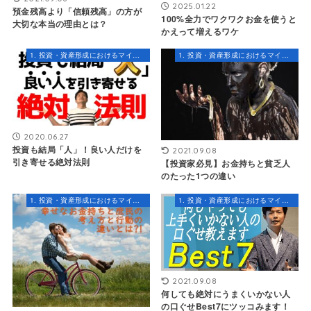
2025.01.22
預金残高より「信頼残高」の方が
100%全力でワクワクお金を使うと
大切な本当の理由とは？
かえって増えるワケ
1. 投資・資産形成におけるマインドセット
1. 投資・資産形成におけるマインドセット
2020.06.27
投資も結局「人」！良い人だけを
2021.09.08
引き寄せる絶対法則
【投資家必見】お金持ちと貧乏人
のたった1つの違い
1. 投資・資産形成におけるマインドセット
1. 投資・資産形成におけるマインドセット
2021.09.08
何しても絶対にうまくいかない人
の口ぐせBest7にツッコみます！