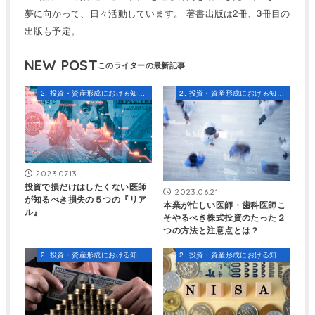
夢に向かって、日々活動しています。 著書出版は2冊、3冊目の
出版も予定。
NEW POST
2. 投資・資産形成における知識とスキル
2. 投資・資産形成における知識とスキル
2023.07.13
投資で損だけはしたくない医師
2023.06.21
が知るべき損失の５つの『リア
本業が忙しい医師・歯科医師こ
ル』
そやるべき株式投資のたった２
つの方法と注意点とは？
2. 投資・資産形成における知識とスキル
2. 投資・資産形成における知識とスキル