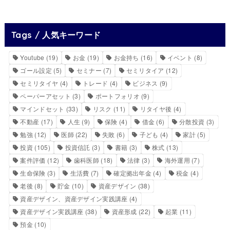
Tags / 人気キーワード
Youtube
(19)
お金
(19)
お金持ち
(16)
イベント
(8)
ゴール設定
(5)
セミナー
(7)
セミリタイア
(12)
セミリタイヤ
(4)
トレード
(4)
ビジネス
(9)
ペーパーアセット
(3)
ポートフォリオ
(9)
マインドセット
(33)
リスク
(11)
リタイヤ後
(4)
不動産
(17)
人生
(9)
保険
(4)
借金
(6)
分散投資
(3)
勉強
(12)
医師
(22)
失敗
(6)
子ども
(4)
家計
(5)
投資
(105)
投資信託
(3)
書籍
(3)
株式
(13)
案件評価
(12)
歯科医師
(18)
法律
(3)
海外運用
(7)
生命保険
(3)
生活費
(7)
確定拠出年金
(4)
税金
(4)
老後
(8)
貯金
(10)
資産デザイン
(38)
資産デザイン、資産デザイン実践講座
(4)
資産デザイン実践講座
(38)
資産形成
(22)
起業
(11)
預金
(10)