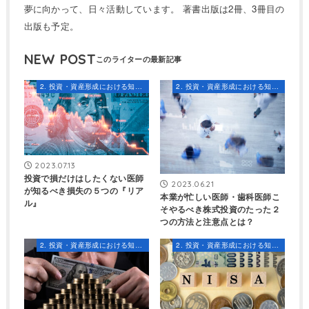
夢に向かって、日々活動しています。 著書出版は2冊、3冊目の
出版も予定。
NEW POST
2. 投資・資産形成における知識とスキル
2. 投資・資産形成における知識とスキル
2023.07.13
投資で損だけはしたくない医師
2023.06.21
が知るべき損失の５つの『リア
本業が忙しい医師・歯科医師こ
ル』
そやるべき株式投資のたった２
つの方法と注意点とは？
2. 投資・資産形成における知識とスキル
2. 投資・資産形成における知識とスキル