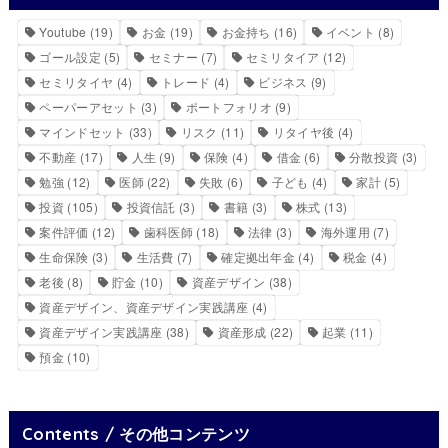
Youtube
(19)
お金
(19)
お金持ち
(16)
イベント
(8)
ゴール設定
(5)
セミナー
(7)
セミリタイア
(12)
セミリタイヤ
(4)
トレード
(4)
ビジネス
(9)
ペーパーアセット
(3)
ポートフォリオ
(9)
マインドセット
(33)
リスク
(11)
リタイヤ後
(4)
不動産
(17)
人生
(9)
保険
(4)
借金
(6)
分散投資
(3)
勉強
(12)
医師
(22)
失敗
(6)
子ども
(4)
家計
(5)
投資
(105)
投資信託
(3)
書籍
(3)
株式
(13)
案件評価
(12)
歯科医師
(18)
法律
(3)
海外運用
(7)
生命保険
(3)
生活費
(7)
確定拠出年金
(4)
税金
(4)
老後
(8)
貯金
(10)
資産デザイン
(38)
資産デザイン、資産デザイン実践講座
(4)
資産デザイン実践講座
(38)
資産形成
(22)
起業
(11)
預金
(10)
Contents / その他コンテンツ