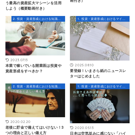
画付き）
う最高の資産拡大マシーンを活用
しよう（概要動画付き）
2. 投資・資産形成における知識とスキル
1. 投資・資産形成におけるマインドセット
2023.07.13
2025.08.10
本業で稼いでいる開業医は投資や
要登録！いまさら紙のニュースレ
資産形成をすべきか？
ターはじめました
2. 投資・資産形成における知識とスキル
1. 投資・資産形成におけるマインドセット
2020.02.20
老後に貯金で備えてはいけない！3
2020.05.13
つの理由と正しい備え方
日本は空気並みに感じない「ハイ