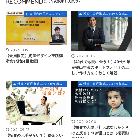
RECOMMEND
4. 会員向け限定コンテンツ
2. 投資・資産形成における知識とスキル
2023.10.16
【会員限定】資産デザイン実践講
2021.05.07
座第3期第4回 動画
【40代でも間に合う！】40代の確
定拠出年金のポートフォリオの正
しい作り方をくわしく解説
2. 投資・資産形成における知識とスキル
2. 投資・資産形成における知識とスキル
2021.09.08
【投資で大儲け】大成功したとき
2021.09.07
ほど反省すべき理由とは（概要動
【投資の元手がない?!】借金とい