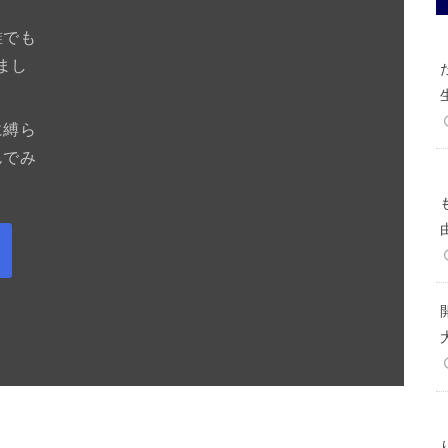
誰でも
まし
に縛ら
んでみ