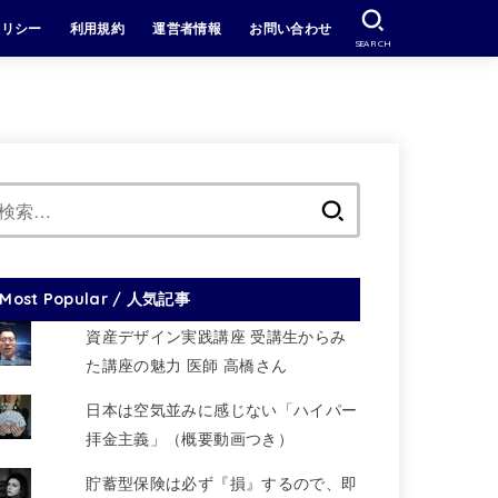
ポリシー
利用規約
運営者情報
お問い合わせ
SEARCH
検
索:
Most Popular / 人気記事
資産デザイン実践講座 受講生からみ
た講座の魅力 医師 高橋さん
日本は空気並みに感じない「ハイパー
拝金主義」（概要動画つき）
貯蓄型保険は必ず『損』するので、即