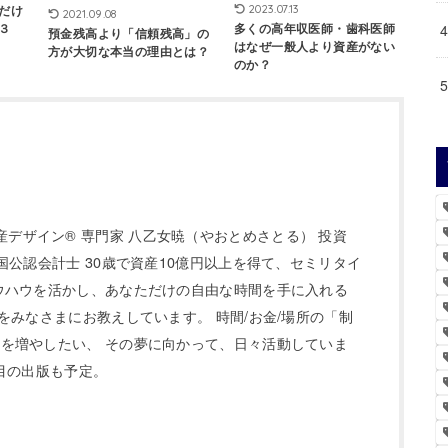
だけ
2023.07.13
2021.09.08
多くの高年収医師・歯科医師
３
預金残高より「信頼残高」の
はなぜ一般人より資産がない
方が大切な本当の理由とは？
のか？
 代表 資産デザイン® 専門家 八乙女暁（やおとめさとる） 投資
国公認会計士 30歳で資産10億円以上を得て、セミリタイ
ウハウを活かし、あなただけの自由な時間を手に入れる
をみなさまにお教えしています。 時間/お金/場所の「制
を増やしたい、 その夢に向かって、日々活動していま
冊目の出版も予定。