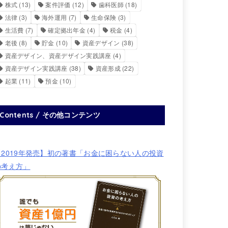
株式
(13)
案件評価
(12)
歯科医師
(18)
法律
(3)
海外運用
(7)
生命保険
(3)
生活費
(7)
確定拠出年金
(4)
税金
(4)
老後
(8)
貯金
(10)
資産デザイン
(38)
資産デザイン、資産デザイン実践講座
(4)
資産デザイン実践講座
(38)
資産形成
(22)
起業
(11)
預金
(10)
Contents / その他コンテンツ
【2019年発売】初の著書「お金に困らない人の投資
の考え方」