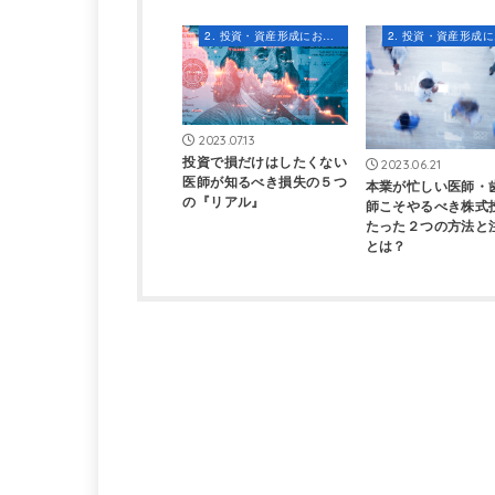
2. 投資・資産形成における知識とスキル
2023.07.13
投資で損だけはしたくない
2023.06.21
医師が知るべき損失の５つ
本業が忙しい医師・
の『リアル』
師こそやるべき株式
たった２つの方法と
とは？