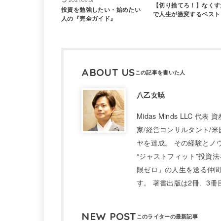
【切り捨てろ！】なくす
投資を勉強したい・始めたい
で人生が激変するベスト
人の『完全ガイド』
ABOUT US
八乙女暁
Midas Minds LLC
家/経営コンサルタント/米
ヤを達成。 その経験とノ
“ジャストフィット”投資法
限ゼロ」の人生を送る仲間
す。 著書出版は2冊、3
NEW POST