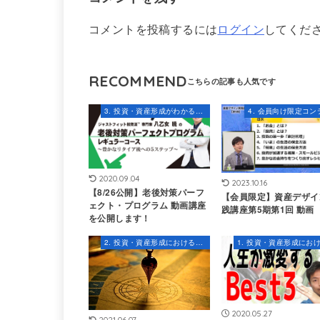
コメントを投稿するには
ログイン
してくだ
RECOMMEND
3. 投資・資産形成がわかるセミナー・コンテンツ
4. 会員向け限定コン
2020.09.04
2023.10.16
【8/26公開】老後対策パーフ
【会員限定】資産デザイ
ェクト・プログラム 動画講座
践講座第5期第1回 動画
を公開します！
2. 投資・資産形成における知識とスキル
2020.05.27
2021.06.07