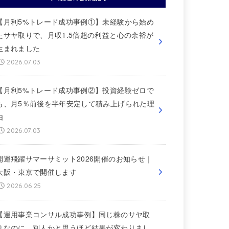
【月利5%トレード成功事例①】未経験から始め
たサヤ取りで、月収1.5倍超の利益と心の余裕が
生まれました
2026.07.03
【月利5%トレード成功事例②】投資経験ゼロで
も、月5％前後を半年安定して積み上げられた理
由
2026.07.03
開運飛躍サマーサミット2026開催のお知らせ｜
大阪・東京で開催します
2026.06.25
【運用事業コンサル成功事例】同じ株のサヤ取
りなのに、別人かと思うほど結果が変わりまし