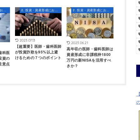
2. 投資・資産形成における知識とスキル
2. 投資・資産形成における知識とスキル
2. 投資・資産形成における知識とスキル
2023.07.13
2023.06.21
【超重要】医師・歯科医師
高年収の医師・歯科医師は
が投資詐欺を95%以上避
歯科医
資産形成に非課税枠1800
けるための７つのポイント
投資の
万円の新NISAを活用すべ
注意点
きか？