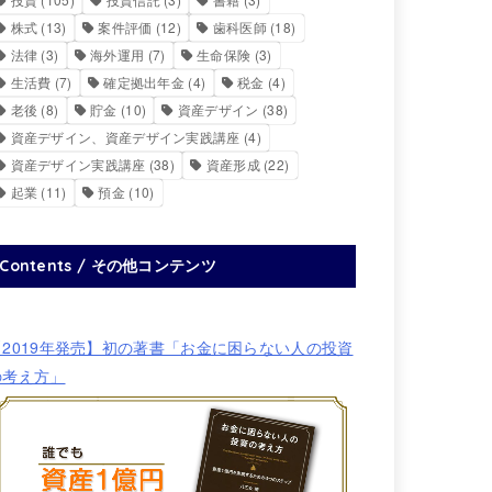
株式
(13)
案件評価
(12)
歯科医師
(18)
法律
(3)
海外運用
(7)
生命保険
(3)
生活費
(7)
確定拠出年金
(4)
税金
(4)
老後
(8)
貯金
(10)
資産デザイン
(38)
資産デザイン、資産デザイン実践講座
(4)
資産デザイン実践講座
(38)
資産形成
(22)
起業
(11)
預金
(10)
Contents / その他コンテンツ
【2019年発売】初の著書「お金に困らない人の投資
の考え方」