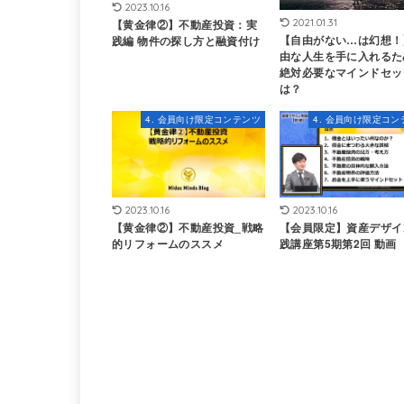
2023.10.16
【黄金律②】不動産投資：実
2021.01.31
【自由がない…は幻想！
践編 物件の探し方と融資付け
由な人生を手に入れるた
絶対必要なマインドセッ
は？
4. 会員向け限定コンテンツ
4. 会員向け限定コン
2023.10.16
2023.10.16
【会員限定】資産デザイ
【黄金律②】不動産投資_戦略
践講座第5期第2回 動画
的リフォームのススメ