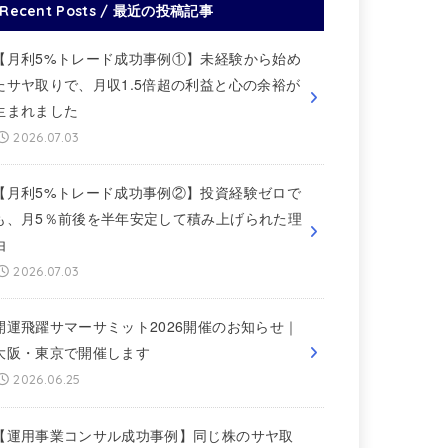
Recent Posts / 最近の投稿記事
【月利5%トレード成功事例①】未経験から始め
たサヤ取りで、月収1.5倍超の利益と心の余裕が
生まれました
2026.07.03
【月利5%トレード成功事例②】投資経験ゼロで
も、月5％前後を半年安定して積み上げられた理
由
2026.07.03
開運飛躍サマーサミット2026開催のお知らせ｜
大阪・東京で開催します
2026.06.25
【運用事業コンサル成功事例】同じ株のサヤ取