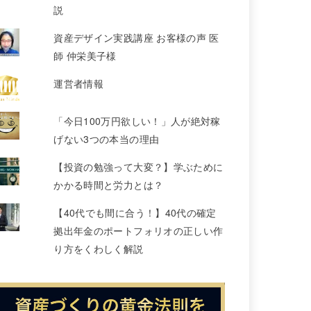
説
資産デザイン実践講座 お客様の声 医
師 仲栄美子様
運営者情報
「今日100万円欲しい！」人が絶対稼
げない3つの本当の理由
【投資の勉強って大変？】学ぶために
かかる時間と労力とは？
【40代でも間に合う！】40代の確定
拠出年金のポートフォリオの正しい作
り方をくわしく解説