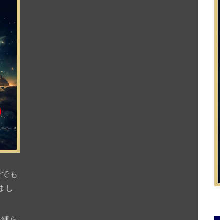
誰でも
まし
に縛ら