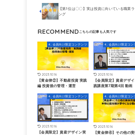
【第1位は〇〇】実は投資に向いている職業ラ
ング
RECOMMEND
4. 会員向け限定コンテンツ
4. 会員向け限定コン
2023.10.16
2023.10.16
【黄金律②】不動産投資 実践
【会員限定】資産デザイ
編 投資後の管理・運営
践講座第7期第4回 動画
4. 会員向け限定コンテンツ
4. 会員向け限定コン
2023.10.16
2023.10.16
【会員限定】資産デザイン実
【黄金律④】その他の実