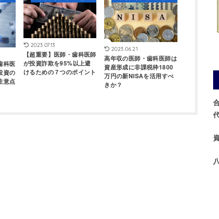
2023.07.13
2023.06.21
【超重要】医師・歯科医師
高年収の医師・歯科医師は
が投資詐欺を95%以上避
歯科医
資産形成に非課税枠1800
けるための７つのポイント
投資の
万円の新NISAを活用すべ
注意点
きか？
合