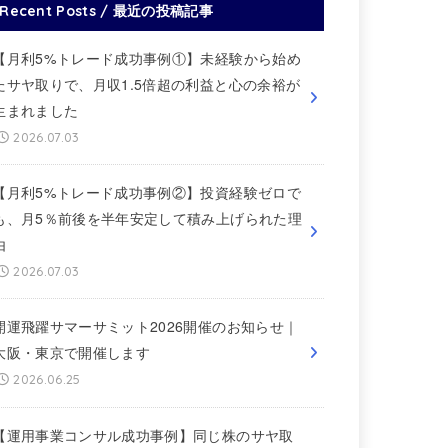
Recent Posts / 最近の投稿記事
【月利5%トレード成功事例①】未経験から始め
たサヤ取りで、月収1.5倍超の利益と心の余裕が
生まれました
2026.07.03
【月利5%トレード成功事例②】投資経験ゼロで
も、月5％前後を半年安定して積み上げられた理
由
2026.07.03
開運飛躍サマーサミット2026開催のお知らせ｜
大阪・東京で開催します
2026.06.25
【運用事業コンサル成功事例】同じ株のサヤ取