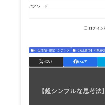
パスワード
ログイン
4. 会員向け限定コンテンツ
【黄金律②】不動産
ポスト
シェア
【
超シンプルな思考法