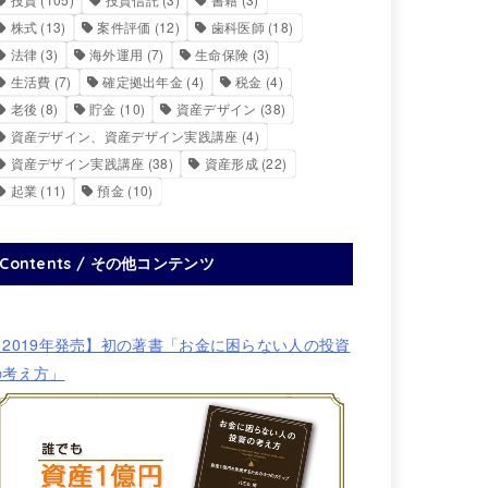
株式
(13)
案件評価
(12)
歯科医師
(18)
法律
(3)
海外運用
(7)
生命保険
(3)
生活費
(7)
確定拠出年金
(4)
税金
(4)
老後
(8)
貯金
(10)
資産デザイン
(38)
資産デザイン、資産デザイン実践講座
(4)
資産デザイン実践講座
(38)
資産形成
(22)
起業
(11)
預金
(10)
Contents / その他コンテンツ
【2019年発売】初の著書「お金に困らない人の投資
の考え方」