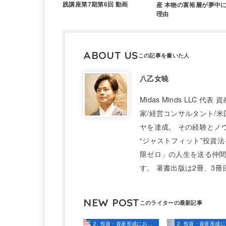
践講座第7期第6回 動画
産 本物の富裕層が夢中
理由
ABOUT US
八乙女暁
Midas Minds LLC
家/経営コンサルタント/米
ヤを達成。 その経験とノ
“ジャストフィット”投資法
限ゼロ」の人生を送る仲間
す。 著書出版は2冊、3
NEW POST
2. 投資・資産形成における知識とスキル