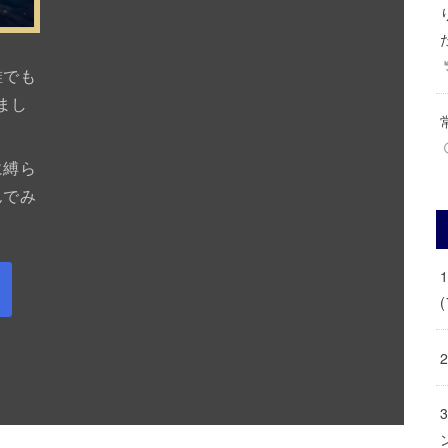
誰でも
まし
に縛ら
んでみ
(