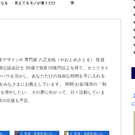
になる
見えてるモノが違うだけ
実
 代表 資産デザイン® 専門家 八乙女暁（やおとめさとる） 投資
国公認会計士 30歳で資産10億円以上を得て、セミリタイ
ウハウを活かし、あなただけの自由な時間を手に入れる
をみなさまにお教えしています。 時間/お金/場所の「制
を増やしたい、 その夢に向かって、日々活動していま
冊目の出版も予定。
2. 投資・資産形成における知識とスキル
2. 投資・資産形成における知識とスキル
2. 投資・資産形成における知識とスキル