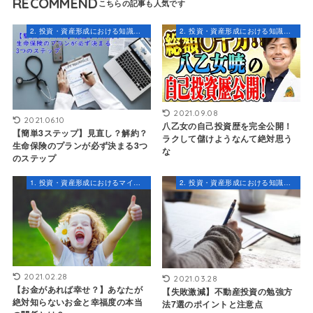
RECOMMEND
2. 投資・資産形成における知識とスキル
2. 投資・資産形成における知識とスキル
2021.09.08
2021.06.10
八乙女の自己投資歴を完全公開！
【簡単3ステップ】見直し？解約？
ラクして儲けようなんて絶対思う
生命保険のプランが必ず決まる3つ
な
のステップ
1. 投資・資産形成におけるマインドセット
2. 投資・資産形成における知識とスキル
2021.02.28
2021.03.28
【お金があれば幸せ？】あなたが
【失敗激減】不動産投資の勉強方
絶対知らないお金と幸福度の本当
法7選のポイントと注意点