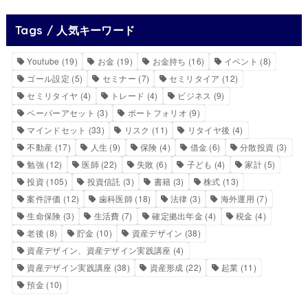
Tags / 人気キーワード
Youtube
(19)
お金
(19)
お金持ち
(16)
イベント
(8)
ゴール設定
(5)
セミナー
(7)
セミリタイア
(12)
セミリタイヤ
(4)
トレード
(4)
ビジネス
(9)
ペーパーアセット
(3)
ポートフォリオ
(9)
マインドセット
(33)
リスク
(11)
リタイヤ後
(4)
不動産
(17)
人生
(9)
保険
(4)
借金
(6)
分散投資
(3)
勉強
(12)
医師
(22)
失敗
(6)
子ども
(4)
家計
(5)
投資
(105)
投資信託
(3)
書籍
(3)
株式
(13)
案件評価
(12)
歯科医師
(18)
法律
(3)
海外運用
(7)
生命保険
(3)
生活費
(7)
確定拠出年金
(4)
税金
(4)
老後
(8)
貯金
(10)
資産デザイン
(38)
資産デザイン、資産デザイン実践講座
(4)
資産デザイン実践講座
(38)
資産形成
(22)
起業
(11)
預金
(10)