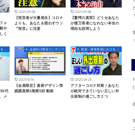
2021.09.08
2021.09.08
【預言者が大量発生】コロナ
【驚愕の真実】どうせあなた
フォ
よりも、あなたを惑わすウソ
が億万長者になれない本当の
類や
『預言』に注意
理由を説明しよう
しく
1. 投資・資産形成におけるマインドセット
4. 会員向け限定コンテンツ
2. 投資・資産形成における知識とスキル
2023.10.16
2020.04.23
【会員限定】資産デザイン実
アフターコロナ対策！あなた
(
50代
践講座第5期第5回 動画
が絶対できていない正しい外
、メ
出規制の過ごし方２つ