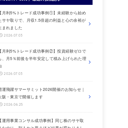
【月利5%トレード成功事例①】未経験から始め
たサヤ取りで、月収1.5倍超の利益と心の余裕が
生まれました
2026.07.03
【月利5%トレード成功事例②】投資経験ゼロで
も、月5％前後を半年安定して積み上げられた理
由
2026.07.03
開運飛躍サマーサミット2026開催のお知らせ｜
大阪・東京で開催します
2026.06.25
【運用事業コンサル成功事例】同じ株のサヤ取
りなのに、別人かと思うほど結果が変わりまし