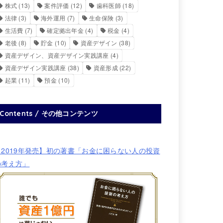
株式
(13)
案件評価
(12)
歯科医師
(18)
法律
(3)
海外運用
(7)
生命保険
(3)
生活費
(7)
確定拠出年金
(4)
税金
(4)
老後
(8)
貯金
(10)
資産デザイン
(38)
資産デザイン、資産デザイン実践講座
(4)
資産デザイン実践講座
(38)
資産形成
(22)
起業
(11)
預金
(10)
Contents / その他コンテンツ
【2019年発売】初の著書「お金に困らない人の投資
の考え方」