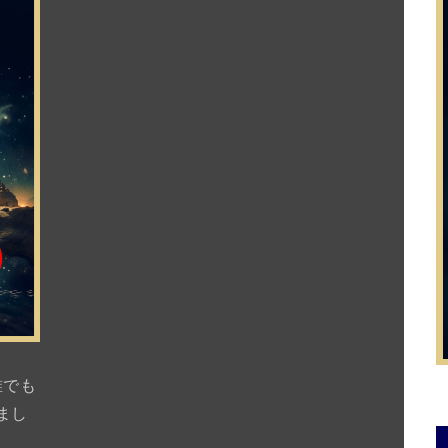
誰でも
まし