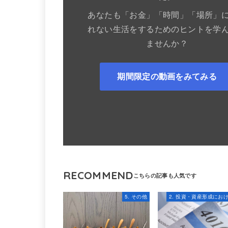
あなたも「お金」「時間」「場所」
れない生活をするためのヒントを学
ませんか？
期間限定の動画をみてみる
RECOMMEND
5. その他