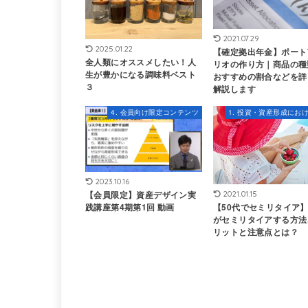
2021.07.29
2025.01.22
【確定拠出年金】ポート
全人類にオススメしたい！人
リオの作り方｜商品の種
生が豊かになる調味料ベスト
おすすめの割合などを詳
３
解説します
4. 会員向け限定コンテンツ
2023.10.16
【会員限定】資産デザイン実
2021.01.15
【50代でセミリタイア】
践講座第4期第1回 動画
がセミリタイアする方法
リットと注意点とは？