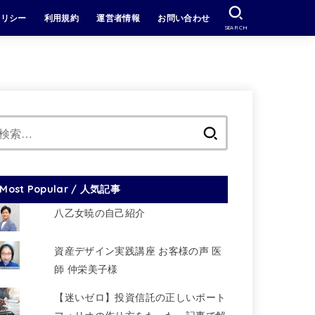
ポリシー
利用規約
運営者情報
お問い合わせ
SEARCH
検
索:
Most Popular / 人気記事
八乙女暁の自己紹介
資産デザイン実践講座 お客様の声 医
師 仲栄美子様
【迷いゼロ】投資信託の正しいポート