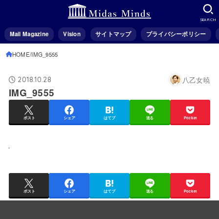
SEARCH
Mail Magazine
Vision
サイトマップ
プライバシーポリシー
HOME
IMG_9555
八乙女暁
2018.10.28
IMG_9555
ポスト
シェア
はてブ
送る
Pocket
ポスト
シェア
はてブ
送る
Pocket