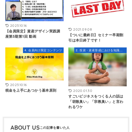
2023.10.16
2021.09.08
【会員限定】資産デザイン実践講
【ついに最終日】セミナー早期割
座第5期第1回 動画
引は本日終了です！
4. 会員向け限定コンテンツ
2. 投資・資産形成における知識とスキル
2023.10.16
税金を上手にあつかう基本原則
2020.01.30
すごいビジネスをつくる人の話は
「胡散臭い」「宗教臭い」と言わ
れるワケ
ABOUT US