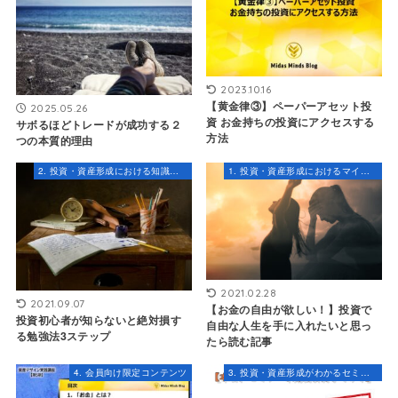
2023.10.16
【黄金律③】ペーパーアセット投
2025.05.26
資 お金持ちの投資にアクセスする
サボるほどトレードが成功する２
方法
つの本質的理由
2. 投資・資産形成における知識とスキル
1. 投資・資産形成におけるマインドセット
2021.02.28
2021.09.07
【お金の自由が欲しい！】投資で
投資初心者が知らないと絶対損す
自由な人生を手に入れたいと思っ
る勉強法3ステップ
たら読む記事
4. 会員向け限定コンテンツ
3. 投資・資産形成がわかるセミナー・コンテンツ