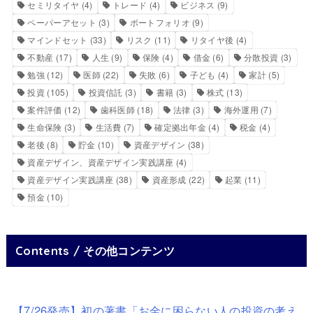
セミリタイヤ
(4)
トレード
(4)
ビジネス
(9)
ペーパーアセット
(3)
ポートフォリオ
(9)
マインドセット
(33)
リスク
(11)
リタイヤ後
(4)
不動産
(17)
人生
(9)
保険
(4)
借金
(6)
分散投資
(3)
勉強
(12)
医師
(22)
失敗
(6)
子ども
(4)
家計
(5)
投資
(105)
投資信託
(3)
書籍
(3)
株式
(13)
案件評価
(12)
歯科医師
(18)
法律
(3)
海外運用
(7)
生命保険
(3)
生活費
(7)
確定拠出年金
(4)
税金
(4)
老後
(8)
貯金
(10)
資産デザイン
(38)
資産デザイン、資産デザイン実践講座
(4)
資産デザイン実践講座
(38)
資産形成
(22)
起業
(11)
預金
(10)
Contents / その他コンテンツ
【7/26発売】初の著書「お金に困らない人の投資の考え