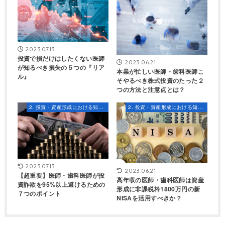
2023.07.13
投資で損だけはしたくない医師
2023.06.21
が知るべき損失の５つの『リア
本業が忙しい医師・歯科医師こ
ル』
そやるべき株式投資のたった２
つの方法と注意点とは？
2. 投資・資産形成における知識とスキル
2. 投資・資産形成における知識とスキル
2023.07.13
2023.06.21
【超重要】医師・歯科医師が投
高年収の医師・歯科医師は資産
資詐欺を95%以上避けるための
形成に非課税枠1800万円の新
７つのポイント
NISAを活用すべきか？