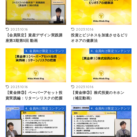
2023.10.16
2023.10.16
【会員限定】資産デザイン実践講
投資とビジネスを加速させるビリ
座第3期第5回 動画
オネアの健康法
4. 会員向け限定コンテンツ
4. 会員向け限定コンテンツ
2023.10.16
2023.10.16
【黄金律③】ペーパーアセット投
【黄金律③】株式投資のキホン
資実践編：リターンリスクの把握
（補足動画）
4. 会員向け限定コンテンツ
4. 会員向け限定コンテンツ