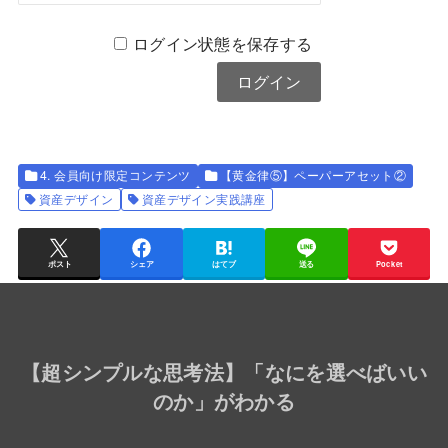
ログイン状態を保存する
4. 会員向け限定コンテンツ
【黄金律⑤】ペーパーアセット②
資産デザイン
資産デザイン実践講座
ポスト
シェア
はてブ
送る
Pocket
【
超シンプルな思考法
】「なにを選べばいい
のか」がわかる