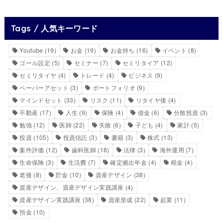
Tags / 人気キーワード
Youtube
(19)
お金
(19)
お金持ち
(16)
イベント
(8)
ゴール設定
(5)
セミナー
(7)
セミリタイア
(12)
セミリタイヤ
(4)
トレード
(4)
ビジネス
(9)
ペーパーアセット
(3)
ポートフォリオ
(9)
マインドセット
(33)
リスク
(11)
リタイヤ後
(4)
不動産
(17)
人生
(9)
保険
(4)
借金
(6)
分散投資
(3)
勉強
(12)
医師
(22)
失敗
(6)
子ども
(4)
家計
(5)
投資
(105)
投資信託
(3)
書籍
(3)
株式
(13)
案件評価
(12)
歯科医師
(18)
法律
(3)
海外運用
(7)
生命保険
(3)
生活費
(7)
確定拠出年金
(4)
税金
(4)
老後
(8)
貯金
(10)
資産デザイン
(38)
資産デザイン、資産デザイン実践講座
(4)
資産デザイン実践講座
(38)
資産形成
(22)
起業
(11)
預金
(10)