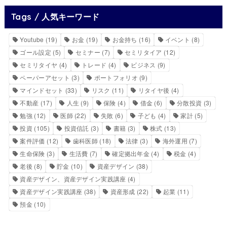
Tags / 人気キーワード
Youtube
(19)
お金
(19)
お金持ち
(16)
イベント
(8)
ゴール設定
(5)
セミナー
(7)
セミリタイア
(12)
セミリタイヤ
(4)
トレード
(4)
ビジネス
(9)
ペーパーアセット
(3)
ポートフォリオ
(9)
マインドセット
(33)
リスク
(11)
リタイヤ後
(4)
不動産
(17)
人生
(9)
保険
(4)
借金
(6)
分散投資
(3)
勉強
(12)
医師
(22)
失敗
(6)
子ども
(4)
家計
(5)
投資
(105)
投資信託
(3)
書籍
(3)
株式
(13)
案件評価
(12)
歯科医師
(18)
法律
(3)
海外運用
(7)
生命保険
(3)
生活費
(7)
確定拠出年金
(4)
税金
(4)
老後
(8)
貯金
(10)
資産デザイン
(38)
資産デザイン、資産デザイン実践講座
(4)
資産デザイン実践講座
(38)
資産形成
(22)
起業
(11)
預金
(10)