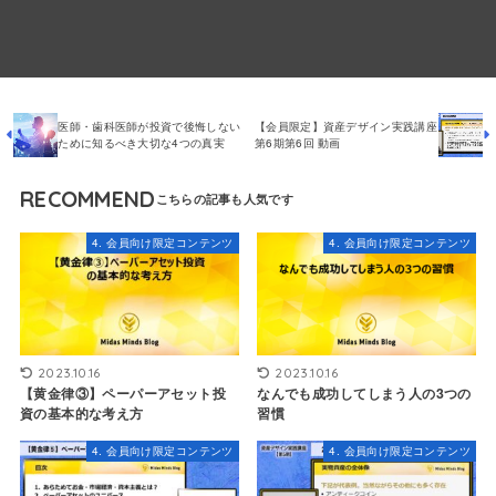
医師・歯科医師が投資で後悔しない
【会員限定】資産デザイン実践講座
ために知るべき大切な4つの真実
第6期第6回 動画
RECOMMEND
4. 会員向け限定コンテンツ
4. 会員向け限定コンテンツ
2023.10.16
2023.10.16
【黄金律③】ペーパーアセット投
なんでも成功してしまう人の3つの
資の基本的な考え方
習慣
4. 会員向け限定コンテンツ
4. 会員向け限定コンテンツ