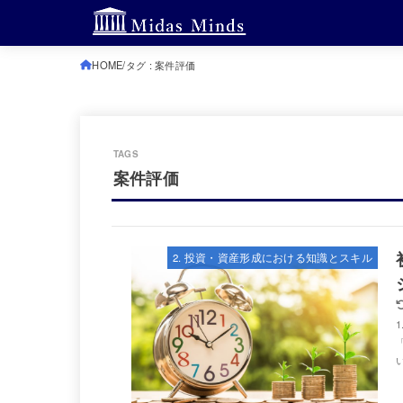
HOME
タグ : 案件評価
案件評価
2. 投資・資産形成における知識とスキル