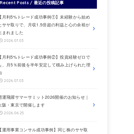
Recent Posts / 最近の投稿記事
【月利5%トレード成功事例①】未経験から始め
たサヤ取りで、月収1.5倍超の利益と心の余裕が
生まれました
2026.07.03
【月利5%トレード成功事例②】投資経験ゼロで
も、月5％前後を半年安定して積み上げられた理
由
2026.07.03
開運飛躍サマーサミット2026開催のお知らせ｜
大阪・東京で開催します
2026.06.25
【運用事業コンサル成功事例】同じ株のサヤ取