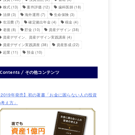
株式
(13)
案件評価
(12)
歯科医師
(18)
法律
(3)
海外運用
(7)
生命保険
(3)
生活費
(7)
確定拠出年金
(4)
税金
(4)
老後
(8)
貯金
(10)
資産デザイン
(38)
資産デザイン、資産デザイン実践講座
(4)
資産デザイン実践講座
(38)
資産形成
(22)
起業
(11)
預金
(10)
Contents / その他コンテンツ
【2019年発売】初の著書「お金に困らない人の投資
の考え方」