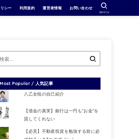
ポリシー
利用規約
運営者情報
お問い合わせ
SEARCH
検
索:
Most Popular / 人気記事
八乙女暁の自己紹介
【借金の真実】銀行は一円も"お金"を
貸してくれない
【必見】不動産投資を勉強する前に必