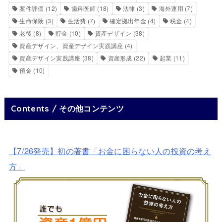
案件評価
(12)
歯科医師
(18)
法律
(3)
海外運用
(7)
生命保険
(3)
生活費
(7)
確定拠出年金
(4)
税金
(4)
老後
(8)
貯金
(10)
資産デザイン
(38)
資産デザイン、資産デザイン実践講座
(4)
資産デザイン実践講座
(38)
資産形成
(22)
起業
(11)
預金
(10)
Contents / その他コンテンツ
【7/26発売】初の著書「お金に困らない人の投資の考え
方」