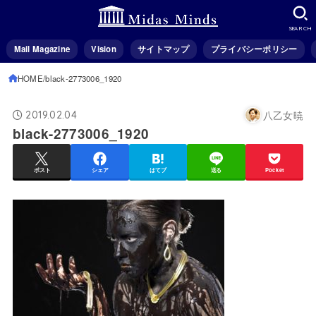
SEARCH
Mail Magazine
Vision
サイトマップ
プライバシーポリシー
HOME
black-2773006_1920
八乙女暁
2019.02.04
black-2773006_1920
ポスト
シェア
はてブ
送る
Pocket