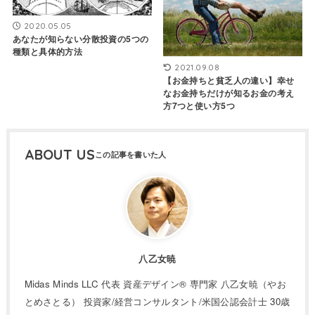
2020.05.05
あなたが知らない分散投資の5つの
種類と具体的方法
2021.09.08
【お金持ちと貧乏人の違い】幸せ
なお金持ちだけが知るお金の考え
方7つと使い方5つ
ABOUT US
八乙女暁
Midas Minds LLC 代表 資産デザイン® 専門家 八乙女暁（やお
とめさとる） 投資家/経営コンサルタント/米国公認会計士 30歳