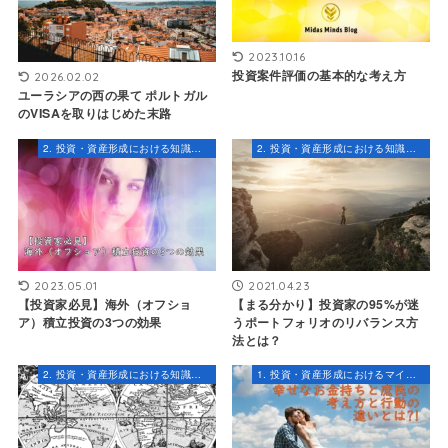
2023.10.16
投資案件評価の基本的な考え方
2026.02.02
ユーラシアの西の果て ポルトガル
のVISAを取りはじめた末路
2. 投資・資産形成における知識とスキル
2. 投資・資産形成における知識とスキル
2023.05.01
2021.04.23
【投資家必見】海外（オフショ
【まる分かり】投資家の95%が迷
ア）積立投資の3つの効果
うポートフォリオのリバランス方
法とは？
2. 投資・資産形成における知識とスキル
1. 投資・資産形成におけるマインドセット