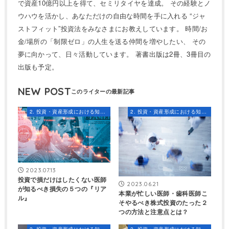
で資産10億円以上を得て、セミリタイヤを達成。 その経験とノ
ウハウを活かし、あなただけの自由な時間を手に入れる “ジャ
ストフィット”投資法をみなさまにお教えしています。 時間/お
金/場所の「制限ゼロ」の人生を送る仲間を増やしたい、 その
夢に向かって、日々活動しています。 著書出版は2冊、3冊目の
出版も予定。
NEW POST
2. 投資・資産形成における知識とスキル
2. 投資・資産形成における知識とスキル
2023.07.13
投資で損だけはしたくない医師
2023.06.21
が知るべき損失の５つの『リア
本業が忙しい医師・歯科医師こ
ル』
そやるべき株式投資のたった２
つの方法と注意点とは？