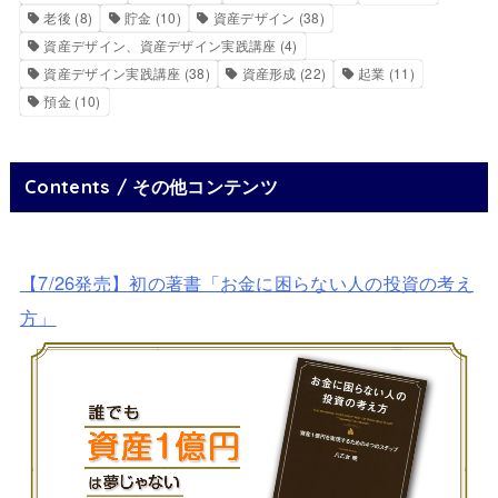
老後
(8)
貯金
(10)
資産デザイン
(38)
資産デザイン、資産デザイン実践講座
(4)
資産デザイン実践講座
(38)
資産形成
(22)
起業
(11)
預金
(10)
Contents / その他コンテンツ
【7/26発売】初の著書「お金に困らない人の投資の考え
方」