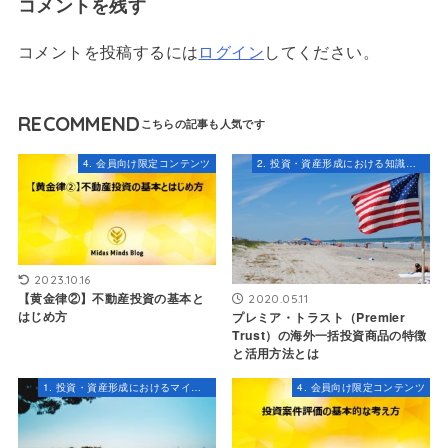
コメントを残す
コメントを投稿するには
ログイン
してください。
RECOMMEND
4. 会員向け限定コンテンツ
2. 投資・資産形成における知識とスキル
2023.10.16
【黄金律②】不動産投資の基本と
2020.05.11
はじめ方
プレミア・トラスト（Premier
Trust）の海外一括投資商品の特徴
と活用方法とは
1. 投資・資産形成におけるマインドセット
4. 会員向け限定コンテンツ