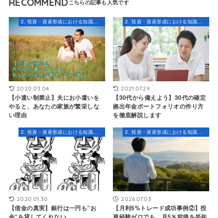
RECOMMEND
2. 投資・資産形成における知識とスキル
2. 投資・資産形成における知識とスキル
2020.03.04
2021.07.29
【小遣い制禁止】夫にお小遣いを
【30代から備えよう】30代の確定
やると、あなたの家族が繁栄しな
拠出年金ポートフォリオの作り方
い理由
を徹底解説します
2. 投資・資産形成における知識とスキル
2. 投資・資産形成における知識とスキル
2020.01.30
2026.07.03
【借金の真実】銀行は一円も”お
【月利5%トレード成功事例②】投
金”を貸してくれない
資経験ゼロでも、月5％前後を半年