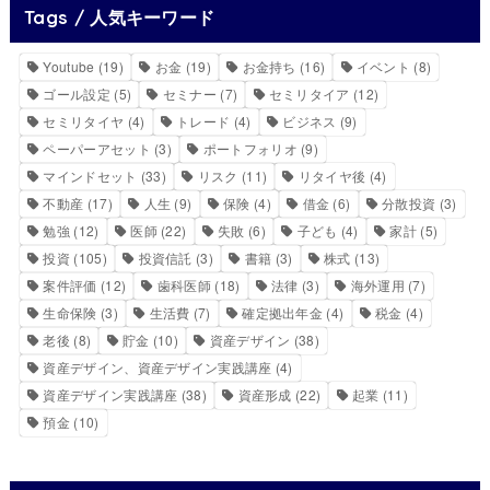
Tags / 人気キーワード
Youtube
(19)
お金
(19)
お金持ち
(16)
イベント
(8)
ゴール設定
(5)
セミナー
(7)
セミリタイア
(12)
セミリタイヤ
(4)
トレード
(4)
ビジネス
(9)
ペーパーアセット
(3)
ポートフォリオ
(9)
マインドセット
(33)
リスク
(11)
リタイヤ後
(4)
不動産
(17)
人生
(9)
保険
(4)
借金
(6)
分散投資
(3)
勉強
(12)
医師
(22)
失敗
(6)
子ども
(4)
家計
(5)
投資
(105)
投資信託
(3)
書籍
(3)
株式
(13)
案件評価
(12)
歯科医師
(18)
法律
(3)
海外運用
(7)
生命保険
(3)
生活費
(7)
確定拠出年金
(4)
税金
(4)
老後
(8)
貯金
(10)
資産デザイン
(38)
資産デザイン、資産デザイン実践講座
(4)
資産デザイン実践講座
(38)
資産形成
(22)
起業
(11)
預金
(10)