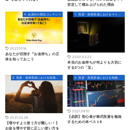
安定して積み上げられた理由
4. 会員向け限定コンテンツ
1. 投資・資産形成におけるマインドセット
2023.10.16
あなたが目指す『お金持ち』の正
2020.02.22
体を知っておこう
本当のお金持ちが何よりも大切に
する3つの「宝」
2. 投資・資産形成における知識とスキル
2. 投資・資産形成における知識とスキル
2021.08.31
【必読】初心者が株式投資を勉強
2021.02.28
するための本ベスト8
【増やすより使う方が難しい！】
お金を増やす前に正しい使い方を