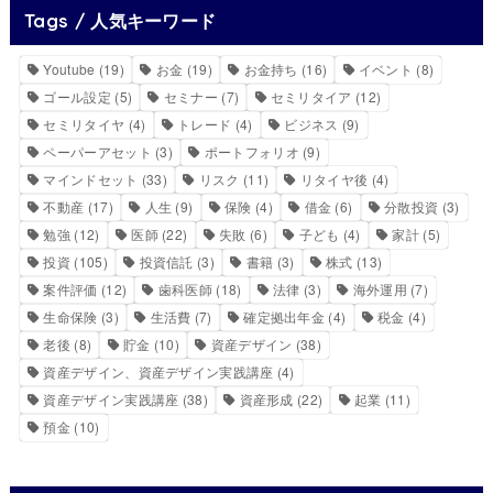
Tags / 人気キーワード
Youtube
(19)
お金
(19)
お金持ち
(16)
イベント
(8)
ゴール設定
(5)
セミナー
(7)
セミリタイア
(12)
セミリタイヤ
(4)
トレード
(4)
ビジネス
(9)
ペーパーアセット
(3)
ポートフォリオ
(9)
マインドセット
(33)
リスク
(11)
リタイヤ後
(4)
不動産
(17)
人生
(9)
保険
(4)
借金
(6)
分散投資
(3)
勉強
(12)
医師
(22)
失敗
(6)
子ども
(4)
家計
(5)
投資
(105)
投資信託
(3)
書籍
(3)
株式
(13)
案件評価
(12)
歯科医師
(18)
法律
(3)
海外運用
(7)
生命保険
(3)
生活費
(7)
確定拠出年金
(4)
税金
(4)
老後
(8)
貯金
(10)
資産デザイン
(38)
資産デザイン、資産デザイン実践講座
(4)
資産デザイン実践講座
(38)
資産形成
(22)
起業
(11)
預金
(10)