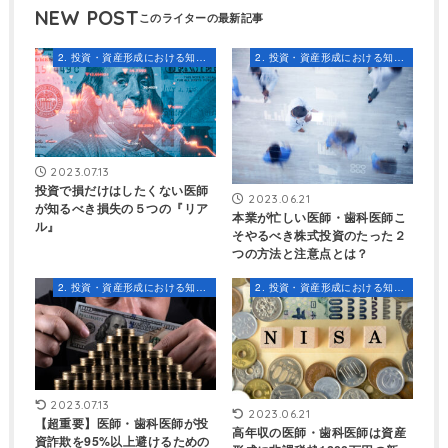
NEW POST
2. 投資・資産形成における知識とスキル
2. 投資・資産形成における知識とスキル
2023.07.13
投資で損だけはしたくない医師
2023.06.21
が知るべき損失の５つの『リア
本業が忙しい医師・歯科医師こ
ル』
そやるべき株式投資のたった２
つの方法と注意点とは？
2. 投資・資産形成における知識とスキル
2. 投資・資産形成における知識とスキル
2023.07.13
2023.06.21
【超重要】医師・歯科医師が投
高年収の医師・歯科医師は資産
資詐欺を95%以上避けるための