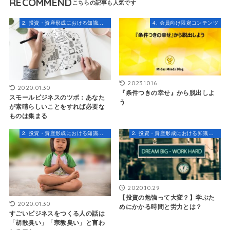
RECOMMEND
2. 投資・資産形成における知識とスキル
4. 会員向け限定コンテンツ
2023.10.16
2020.01.30
『条件つきの幸せ』から脱出しよ
スモールビジネスのツボ：あなた
う
が素晴らしいことをすれば必要な
ものは集まる
2. 投資・資産形成における知識とスキル
2. 投資・資産形成における知識とスキル
2020.10.29
【投資の勉強って大変？】学ぶた
2020.01.30
めにかかる時間と労力とは？
すごいビジネスをつくる人の話は
「胡散臭い」「宗教臭い」と言わ