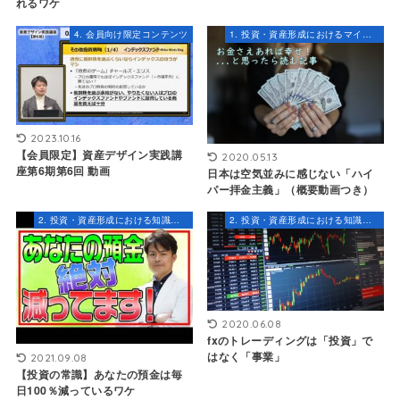
れるワケ
4. 会員向け限定コンテンツ
1. 投資・資産形成におけるマインドセット
2023.10.16
【会員限定】資産デザイン実践講
2020.05.13
座第6期第6回 動画
日本は空気並みに感じない「ハイ
パー拝金主義」（概要動画つき）
2. 投資・資産形成における知識とスキル
2. 投資・資産形成における知識とスキル
2020.06.08
fxのトレーディングは「投資」で
はなく「事業」
2021.09.08
【投資の常識】あなたの預金は毎
日100％減っているワケ