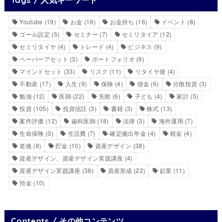
Youtube
(19)
お金
(19)
お金持ち
(16)
イベント
(8)
ゴール設定
(5)
セミナー
(7)
セミリタイア
(12)
セミリタイヤ
(4)
トレード
(4)
ビジネス
(9)
ペーパーアセット
(3)
ポートフォリオ
(9)
マインドセット
(33)
リスク
(11)
リタイヤ後
(4)
不動産
(17)
人生
(9)
保険
(4)
借金
(6)
分散投資
(3)
勉強
(12)
医師
(22)
失敗
(6)
子ども
(4)
家計
(5)
投資
(105)
投資信託
(3)
書籍
(3)
株式
(13)
案件評価
(12)
歯科医師
(18)
法律
(3)
海外運用
(7)
生命保険
(3)
生活費
(7)
確定拠出年金
(4)
税金
(4)
老後
(8)
貯金
(10)
資産デザイン
(38)
資産デザイン、資産デザイン実践講座
(4)
資産デザイン実践講座
(38)
資産形成
(22)
起業
(11)
預金
(10)
Contents / その他コンテンツ