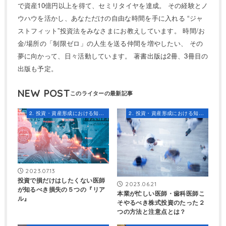
で資産10億円以上を得て、セミリタイヤを達成。 その経験とノ
ウハウを活かし、あなただけの自由な時間を手に入れる “ジャ
ストフィット”投資法をみなさまにお教えしています。 時間/お
金/場所の「制限ゼロ」の人生を送る仲間を増やしたい、 その
夢に向かって、日々活動しています。 著書出版は2冊、3冊目の
出版も予定。
NEW POST
2. 投資・資産形成における知識とスキル
2. 投資・資産形成における知識とスキル
2023.07.13
投資で損だけはしたくない医師
2023.06.21
が知るべき損失の５つの『リア
本業が忙しい医師・歯科医師こ
ル』
そやるべき株式投資のたった２
つの方法と注意点とは？