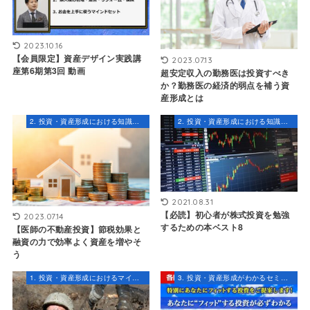
2023.10.16
【会員限定】資産デザイン実践講
2023.07.13
座第6期第3回 動画
超安定収入の勤務医は投資すべき
か？勤務医の経済的弱点を補う資
産形成とは
2. 投資・資産形成における知識とスキル
2. 投資・資産形成における知識とスキル
2021.08.31
【必読】初心者が株式投資を勉強
2023.07.14
するための本ベスト8
【医師の不動産投資】節税効果と
融資の力で効率よく資産を増やそ
う
1. 投資・資産形成におけるマインドセット
3. 投資・資産形成がわかるセミナー・コンテンツ