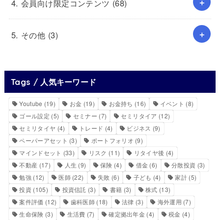
4. 会員向け限定コンテンツ
(68)
5. その他
(3)
Tags / 人気キーワード
Youtube
(19)
お金
(19)
お金持ち
(16)
イベント
(8)
ゴール設定
(5)
セミナー
(7)
セミリタイア
(12)
セミリタイヤ
(4)
トレード
(4)
ビジネス
(9)
ペーパーアセット
(3)
ポートフォリオ
(9)
マインドセット
(33)
リスク
(11)
リタイヤ後
(4)
不動産
(17)
人生
(9)
保険
(4)
借金
(6)
分散投資
(3)
勉強
(12)
医師
(22)
失敗
(6)
子ども
(4)
家計
(5)
投資
(105)
投資信託
(3)
書籍
(3)
株式
(13)
案件評価
(12)
歯科医師
(18)
法律
(3)
海外運用
(7)
生命保険
(3)
生活費
(7)
確定拠出年金
(4)
税金
(4)