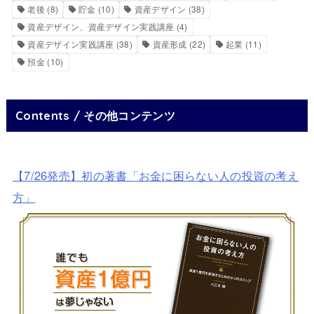
老後
(8)
貯金
(10)
資産デザイン
(38)
資産デザイン、資産デザイン実践講座
(4)
資産デザイン実践講座
(38)
資産形成
(22)
起業
(11)
預金
(10)
Contents / その他コンテンツ
【7/26発売】初の著書「お金に困らない人の投資の考え
方」