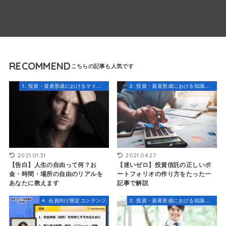
RECOMMEND
1. 投資・資産形成におけるマインドセット
2. 投資・資産形成における知識とスキル
2021.01.31
2021.04.27
【告白】人生の自由って何？お
【迷いゼロ】投資信託の正しいポ
金・時間・場所の自由のリアルを
ートフォリオの作り方をたった一
あなたに教えます
記事で解説
4. 会員向け限定コンテンツ
2. 投資・資産形成における知識とスキル