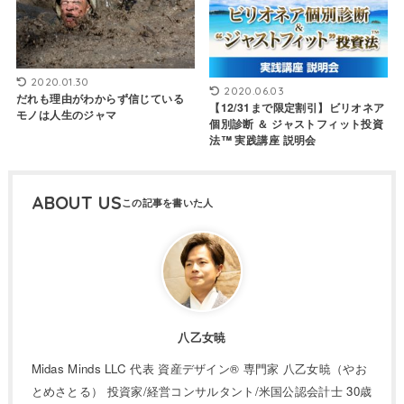
2020.01.30
2020.06.03
だれも理由がわからず信じている
【12/31まで限定割引】ビリオネア
モノは人生のジャマ
個別診断 ＆ ジャストフィット投資
法™ 実践講座 説明会
ABOUT US
八乙女暁
Midas Minds LLC 代表 資産デザイン® 専門家 八乙女暁（やお
とめさとる） 投資家/経営コンサルタント/米国公認会計士 30歳