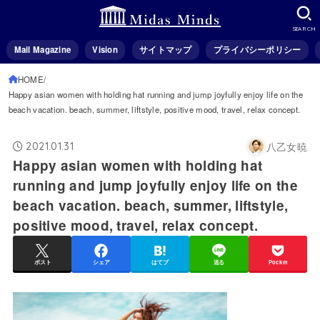
SEARCH
Mail Magazine
Vision
サイトマップ
プライバシーポリシー
HOME
Happy asian women with holding hat running and jump joyfully enjoy life on the
beach vacation. beach, summer, liftstyle, positive mood, travel, relax concept.
八乙女暁
2021.01.31
Happy asian women with holding hat
running and jump joyfully enjoy life on the
beach vacation. beach, summer, liftstyle,
positive mood, travel, relax concept.
ポスト
シェア
はてブ
送る
Pocket