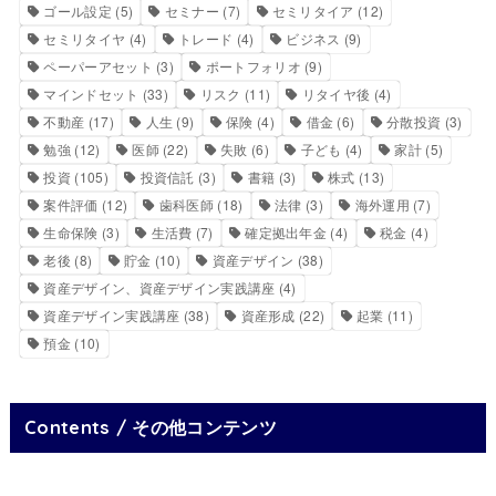
ゴール設定
(5)
セミナー
(7)
セミリタイア
(12)
セミリタイヤ
(4)
トレード
(4)
ビジネス
(9)
ペーパーアセット
(3)
ポートフォリオ
(9)
マインドセット
(33)
リスク
(11)
リタイヤ後
(4)
不動産
(17)
人生
(9)
保険
(4)
借金
(6)
分散投資
(3)
勉強
(12)
医師
(22)
失敗
(6)
子ども
(4)
家計
(5)
投資
(105)
投資信託
(3)
書籍
(3)
株式
(13)
案件評価
(12)
歯科医師
(18)
法律
(3)
海外運用
(7)
生命保険
(3)
生活費
(7)
確定拠出年金
(4)
税金
(4)
老後
(8)
貯金
(10)
資産デザイン
(38)
資産デザイン、資産デザイン実践講座
(4)
資産デザイン実践講座
(38)
資産形成
(22)
起業
(11)
預金
(10)
Contents / その他コンテンツ