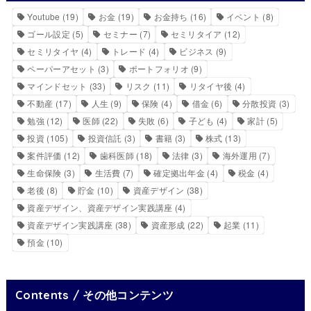
Youtube
(19)
お金
(19)
お金持ち
(16)
イベント
(8)
ゴール設定
(5)
セミナー
(7)
セミリタイア
(12)
セミリタイヤ
(4)
トレード
(4)
ビジネス
(9)
ペーパーアセット
(3)
ポートフォリオ
(9)
マインドセット
(33)
リスク
(11)
リタイヤ後
(4)
不動産
(17)
人生
(9)
保険
(4)
借金
(6)
分散投資
(3)
勉強
(12)
医師
(22)
失敗
(6)
子ども
(4)
家計
(5)
投資
(105)
投資信託
(3)
書籍
(3)
株式
(13)
案件評価
(12)
歯科医師
(18)
法律
(3)
海外運用
(7)
生命保険
(3)
生活費
(7)
確定拠出年金
(4)
税金
(4)
老後
(8)
貯金
(10)
資産デザイン
(38)
資産デザイン、資産デザイン実践講座
(4)
資産デザイン実践講座
(38)
資産形成
(22)
起業
(11)
預金
(10)
Contents / その他コンテンツ